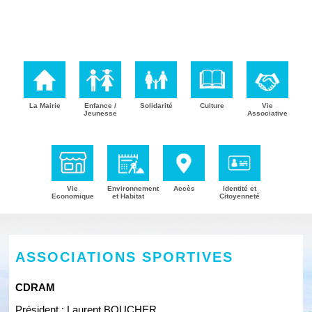
La Mairie
Enfance /
Solidarité
Culture
Vie
Jeunesse
Associative
Vie
Environnement
Accès
Identité et
Economique
et Habitat
Citoyenneté
ASSOCIATIONS SPORTIVES
CDRAM
Président : Laurent BOUCHER