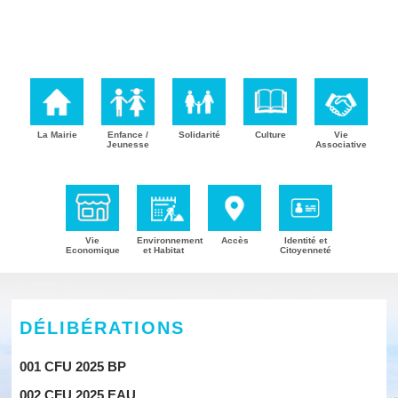
La Mairie
Enfance /
Solidarité
Culture
Vie
Jeunesse
Associative
Vie
Environnement
Accès
Identité et
Economique
et Habitat
Citoyenneté
DÉLIBÉRATIONS
001 CFU 2025 BP
002 CFU 2025 EAU