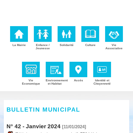
La Mairie
Enfance /
Solidarité
Culture
Vie
Jeunesse
Associative
Vie
Environnement
Accès
Identité et
Economique
et Habitat
Citoyenneté
BULLETIN MUNICIPAL
N° 42 - Janvier 2024
[11/01/2024]