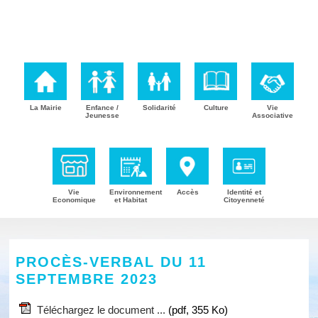
La Mairie
Enfance /
Solidarité
Culture
Vie
Jeunesse
Associative
Vie
Environnement
Accès
Identité et
Economique
et Habitat
Citoyenneté
PROCÈS-VERBAL DU 11
SEPTEMBRE 2023
Téléchargez le document ...
(pdf, 355 Ko)