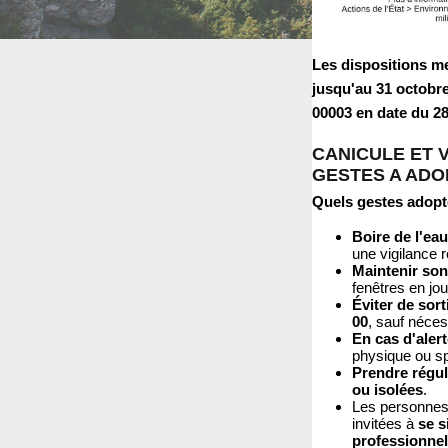
Les dispositions m
jusqu'au 31 octobre
00003 en date du 28 
CANICULE ET 
GESTES A ADO
Quels gestes adopt
Boire de l'ea
une vigilance 
Maintenir son
fenêtres en jo
Éviter de sort
00
, sauf néces
En cas d'aler
physique ou spo
Prendre régul
ou isolées
.
Les personnes i
invitées à
se s
professionnel