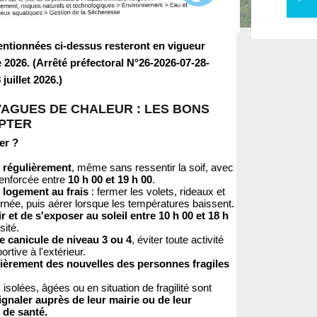
entionnées ci-dessus resteront en vigueur
 2026. (Arrêté préfectoral N°26-2026-07-28-
juillet 2026.)
VAGUES DE CHALEUR : LES BONS
PTER
er ?
u régulièrement
, même sans ressentir la soif, avec
renforcée entre
10 h 00 et 19 h 00
.
 logement au frais
: fermer les volets, rideaux et
urnée, puis aérer lorsque les températures baissent.
ir et de s'exposer au soleil entre 10 h 00 et 18 h
sité.
te canicule de niveau 3 ou 4
, éviter toute activité
rtive à l'extérieur.
ièrement des nouvelles des personnes fragiles
solées, âgées ou en situation de fragilité sont
ignaler auprès de leur mairie ou de leur
 de santé.