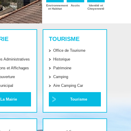
Environnement
Accès
Identité et
et Habitat
Citoyenneté
RIE
TOURISME
Office de Tourisme
s Administratives
Historique
ons et Affichages
Patrimoine
ouverture
Camping
unicipal
Aire Camping Car
La Mairie
Tourisme