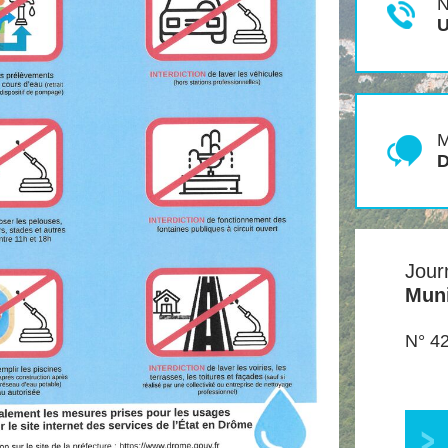
N
U
Jour
Muni
N° 42