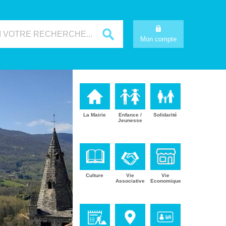
Mon compte
La Mairie
Enfance /
Solidarité
Jeunesse
Culture
Vie
Vie
Associative
Economique